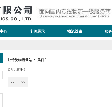
中心
车辆展示
物流线路
服
让传统物流业站上“风口”
暂时没有评论！
<<
>>